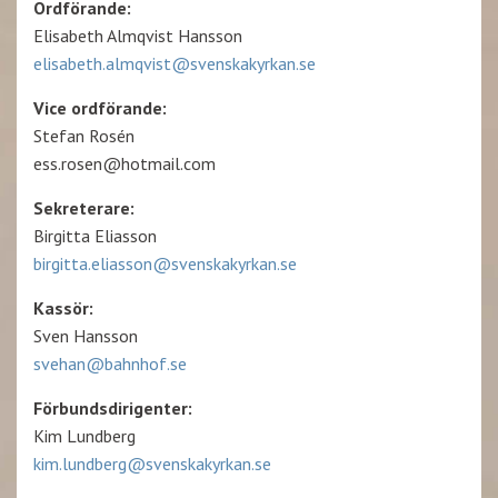
Ordförande:
Elisabeth Almqvist Hansson
elisabeth.almqvist@svenskakyrkan.se
Vice ordförande:
Stefan Rosén
ess.rosen@hotmail.com
Sekreterare:
Birgitta Eliasson
birgitta.eliasson@svenskakyrkan.se
Kassör:
Sven Hansson
svehan@bahnhof.se
F
ö
rbundsdirigenter:
Kim Lundberg
kim.lundberg@svenskakyrkan.se