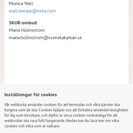
Monica Wall
wall.linnarp@telia.com
SKUR-ombud:
Maria Holmström
maria.holmstrom@svenskakyrkan.se
Inställningar för cookies
Vår webbsida använder cookies för att hemsidan och våra tjänster ska
fungera som de ska. Cookies hjälper oss att förbättra användarvänligheten
för dig som besökare, och därför är vissa cookies nödvändiga för att
Sveriges Kyrkosångsförbund – Sveriges i särklass största
webbsidan ska vara fullt fungerande. Nedan kan du läsa mer om våra
cookies och vilka som är valbara.
körförbund för barn, unga och vuxna