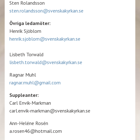
Sten Rolandsson
sten.rolandsson@svenskakyrkan.se
Övriga ledamöter:
Henrik Sjöblom
henrik.sjoblom@svenskakyrkan.se
Lisbeth Torwald
lisbeth.torwald@svenskakyrkan.se
Ragnar Muhl
ragnar.muhl@gmail.com
Suppleanter:
Carl Envik-Markman
carl.envik-markman@svenskakyrkan.se
Ann-Heléne Rosén
a.rosen46@hotmail.com